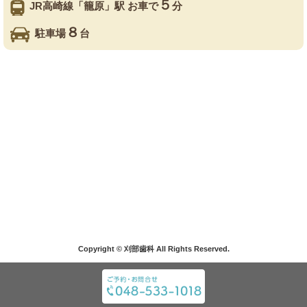
５
JR高崎線「籠原」駅 お車で
分
８
駐車場
台
Copyright © 刈部歯科 All Rights Reserved.