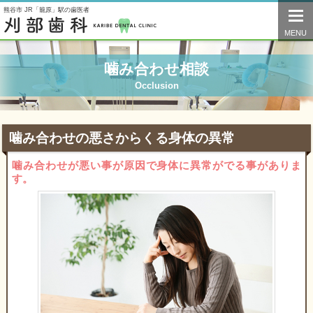
熊谷市 JR「籠原」駅の歯医者
togg
navi
MENU
噛み合わせ相談
Occlusion
噛み合わせの悪さからくる身体の異常
噛み合わせが悪い事が原因で身体に異常がでる事がありま
す。